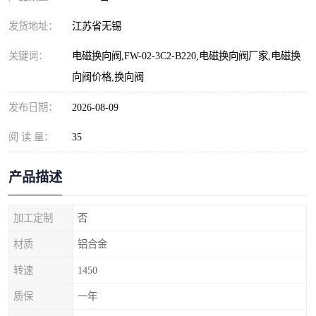
发货地址：
江苏省无锡
关键词：
电磁换向阀,FW-02-3C2-B220,电磁换向阀厂家,电磁换
向阀价格,换向阀
发布日期：
2026-08-09
阅 读 量：
35
产品描述
加工定制
否
材质
铝合金
转速
1450
质保
一年