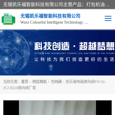
无锡凯乐福智能科技有限公司主营产品：打包机油泵、风冷式油冷却器、液压阀、液压泵、冷却器、过滤器及气动元器件。公司主导生产齿轮泵、齿轮马达、液压阀等产品。共计100多个系列、3000余种规格。覆盖了液压系统的动力元件、控制元件和执行元件，具备较强的成套供货、服务能力。
无锡凯乐福智能科技有限公司
Wuxi Colourful Intelligent Technology Co., Ltd
齿轮泵
机床冷却泵
风冷式油冷却器
叶片泵
液压马达
油泵电机装置
当前位置：
首页
>
供应商机
>
方向阀
> 凯乐福电磁换向阀FW-02-
柱塞泵
方向阀
3C2-B220换向阀厂家
压力阀
节流阀
高压球阀
电机